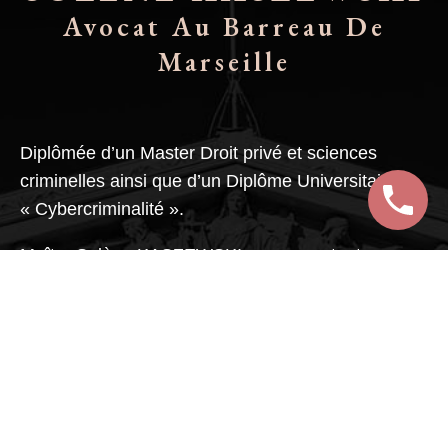
Avocat Au Barreau De
Marseille
Diplômée d’un Master Droit privé et sciences
criminelles ainsi que d’un Diplôme Universitaire
« Cybercriminalité ».
Maître Solène KASZEWSKI exerce en tant
qu’avocat inscrite au
Barreau de Marseille
et agit
uniquement en faveur des victimes de dommages
ayant occasionné un préjudice corporel.
Son expérience professionnelle au sein
de Compagnies d’assurance lui a permis
d’acquérir une solide connaissance dans